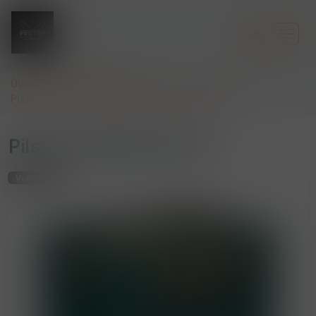
0
Úvod
Pivo lahvové /
Plzeň,Gambrinus,Radegast,Kozel,Frisco,Birell,
Pilsner Urquell 0.33L LA
Vratný obal