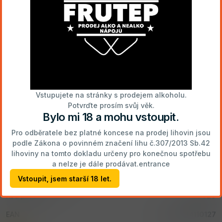
Vratné obaly:
1
láhev pivo 0.33 l
3,00 Kč
0
přep.PIVO 24/0.33
0,00 Kč
Dostupnost na hlavním skladě
Skladem
Vstupujete na stránky s prodejem alkoholu.
Potvrďte prosím svůj věk.
Již přes 160 let se vyrábí v Plzni spodně kvašený světlý
Bylo mi 18 a mohu vstoupit.
ležák, který díky kvalitě surovin, vody, vlastní kultuře
pivovarských kvasnic, několika generacemi předávaného
Pro odběratele bez platné koncese na prodej lihovin jsou
know-how plzeňských sládků a svým specifickým
podle Zákona o povinném značení lihu č.307/2013 Sb.42
výrobním postupem vyniká nezaměnitelnou chutí a
lihoviny na tomto dokladu určeny pro konečnou spotřebu
kvalitou.
a nelze je dále prodávat.entrance
Vstoupit, jsem starší 18 let.
Obsah alkoholu 4,4 %
Kód produktu
300029
EAN
8594404110127