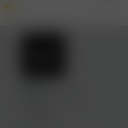
Kontakty
Nákladní 2433, Teplice 41501
602643158
frutep@frutep.cz