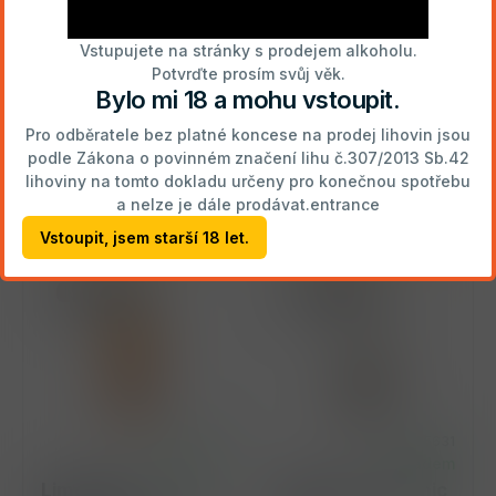
Skladem
Skladem
Limonáda Citron
Limonáda Grep
Vstupujete na stránky s prodejem alkoholu.
0.33L
0.33L
Potvrďte prosím svůj věk.
Bylo mi 18 a mohu vstoupit.
Cena s DPH
Cena s DPH
Pro odběratele bez platné koncese na prodej lihovin jsou
12,50 Kč
12,50 Kč
podle Zákona o povinném značení lihu č.307/2013 Sb.42
lihoviny na tomto dokladu určeny pro konečnou spotřebu
a nelze je dále prodávat.entrance
Koupit
Koupit
Vstoupit, jsem starší 18 let.
Vratný obal
Vratný obal
835606
835631
Skladem
Skladem
Limonáda
Limonáda Arotonic