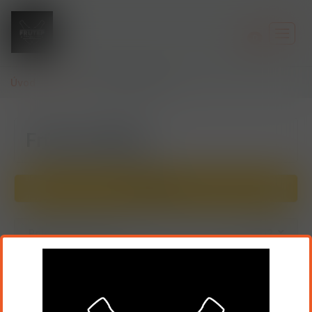
0
Úvod
SKLO
Frťany odlivky
Frťany odlivky
Filtry
Položek na stránku:
12
Seřadit:
Nejnovější