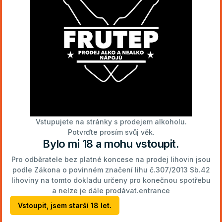
Bohužel v kategorii nebylo nalezeno žádné zboží!
Vstupujete na stránky s prodejem alkoholu.
Potvrďte prosím svůj věk.
Bylo mi 18 a mohu vstoupit.
Pro odběratele bez platné koncese na prodej lihovin jsou
podle Zákona o povinném značení lihu č.307/2013 Sb.42
lihoviny na tomto dokladu určeny pro konečnou spotřebu
a nelze je dále prodávat.entrance
Kontakty
Vstoupit, jsem starší 18 let.
Nákladní 2433, Teplice 41501