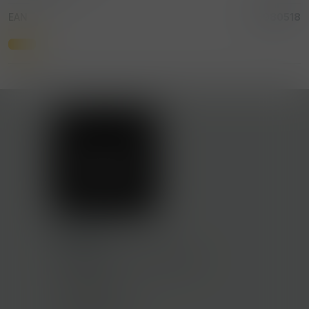
EAN
85980518
Kontakty
Nákladní 2433, Teplice 41501
602643158