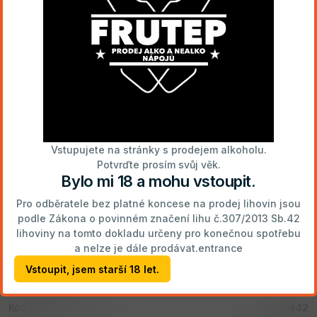
Vratné obaly:
1
láhev pivo 0.33 l
3,00 Kč
Dostupnost na hlavním skladě
Skladem
Probuď své smysly překvapivou příchutí Frisco brusinky,
Vstupujete na stránky s prodejem alkoholu.
jejíž nápaditá variace skvěle doplňuje jemně perlivý
Potvrďte prosím svůj věk.
sladový drink a otevírá ti tak další možnosti při volbě
Bylo mi 18 a mohu vstoupit.
alkoholického nápoje. Nové nevšední zážitky tě čekají s
novou originální příchutí příjemně doplněnou kostkami
Pro odběratele bez platné koncese na prodej lihovin jsou
ledu a plátkem šťavnatého pomeranče. Frisco Brusinka v
podle Zákona o povinném značení lihu č.307/2013 Sb.42
sobě skrývá tóny osvěžujících lehce kyselých brusinek.
lihoviny na tomto dokladu určeny pro konečnou spotřebu
Chuť je však velmi vyvážená a příjemně sladká. S každým
a nelze je dále prodávat.entrance
douškem vás přenese do letního lesa.
Vstoupit, jsem starší 18 let.
Obsah alkoholu 4,5 %
Kód produktu
335442