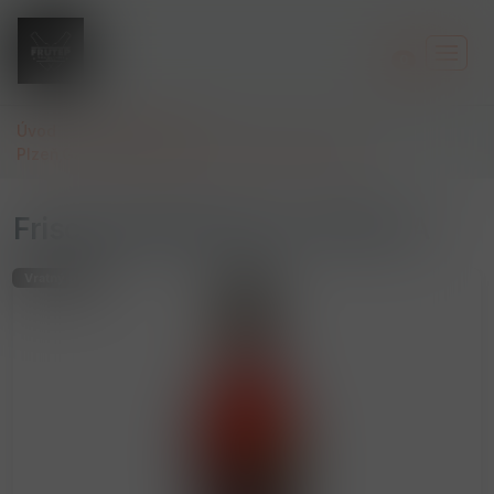
0
Úvod
Pivo lahvové /
Plzeň,Gambrinus,Radegast,Kozel,Frisco,Birell,
Frisco Brusinka 4.5% 0.33L LA
Vratný obal